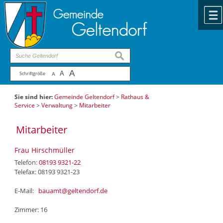
Zum Inhalt
,
zur Navigation
oder
zur Startseite
springen.
chließen
suchen
A
A
Schriftgröße
A
Sie sind hier:
Gemeinde Geltendorf
>
Rathaus &
Service
>
Verwaltung
>
Mitarbeiter
Mitarbeiter
Frau Hirschmüller
Telefon:
08193 9321-22
Telefax: 08193 9321-23
E-Mail:
bauamt@geltendorf.de
Zimmer: 16