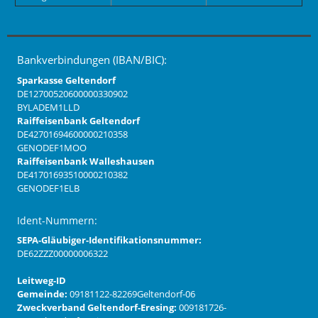
Bankverbindungen (IBAN/BIC):
Sparkasse Geltendorf
DE12700520600000330902
BYLADEM1LLD
Raiffeisenbank Geltendorf
DE42701694600000210358
GENODEF1MOO
Raiffeisenbank Walleshausen
DE41701693510000210382
GENODEF1ELB
Ident-Nummern:
SEPA-Gläubiger-Identifikationsnummer:
DE62ZZZ00000006322
Leitweg-ID
Gemeinde:
09181122-82269Geltendorf-06
Zweckverband Geltendorf-Eresing:
009181726-