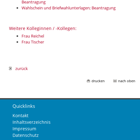
Beantragung
Wahlschein und Briefwahlunterlagen; Beantragung
Weitere Kolleginnen / -Kollegen:
Frau Reichel
Frau Tischer
zurück
drucken
nach oben
Quicklinks
Kontakt
Inhaltsverzeichnis
Impressum
Datenschutz