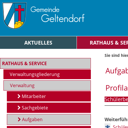
Zum Inhalt
,
zur Navigation
oder
zur Startseite
springen.
chließen
AKTUELLES
RATHAUS & SE
Sie sind hier
RATHAUS & SERVICE
Aufga
Verwaltungsgliederung
Verwaltung
Profil
Mitarbeiter
Schülerbe
Sachgebiete
Weiterfüh
Aufgaben
Schüle