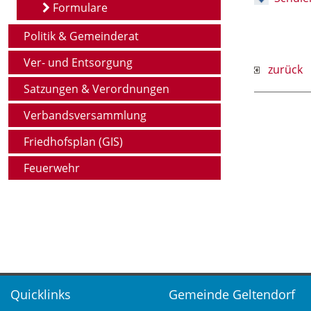
Formulare
Politik & Gemeinderat
Ver- und Entsorgung
zurück
Satzungen & Verordnungen
Verbandsversammlung
Friedhofsplan (GIS)
Feuerwehr
Quicklinks
Gemeinde Geltendorf