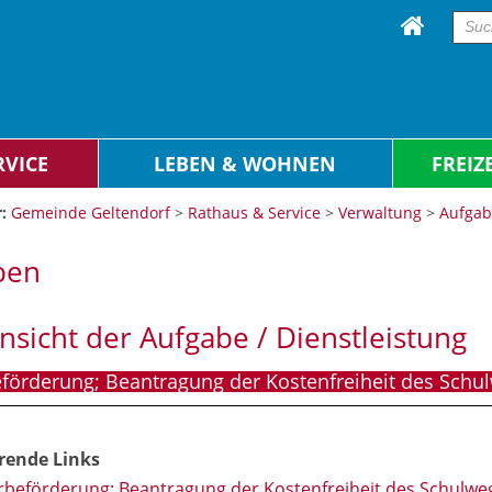
RVICE
LEBEN & WOHNEN
FREIZ
:
Gemeinde Geltendorf
>
Rathaus & Service
>
Verwaltung
>
Aufga
ben
ansicht der Aufgabe / Dienstleistung
förderung; Beantragung der Kostenfreiheit des Schu
rende Links
rbeförderung; Beantragung der Kostenfreiheit des Schulwe