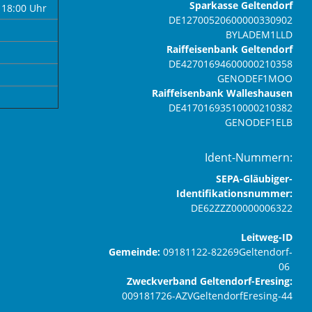
Sparkasse Geltendorf
 18:00 Uhr
DE12700520600000330902
BYLADEM1LLD
Raiffeisenbank Geltendorf
DE42701694600000210358
GENODEF1MOO
Raiffeisenbank Walleshausen
DE41701693510000210382
GENODEF1ELB
Ident-Nummern:
SEPA-Gläubiger-
Identifikationsnummer:
DE62ZZZ00000006322
Leitweg-ID
Gemeinde:
09181122-82269Geltendorf-
06
Zweckverband Geltendorf-Eresing:
009181726-AZVGeltendorfEresing-44