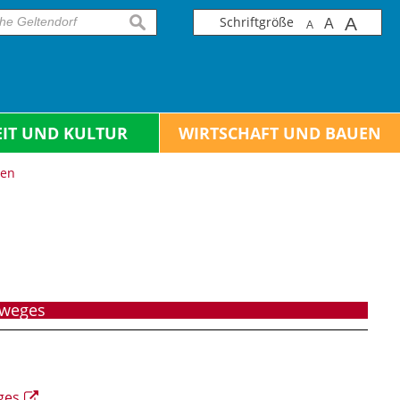
Schriftgröße
A
suchen
A
A
EIT UND KULTUR
WIRTSCHAFT UND BAUEN
ben
lweges
ges