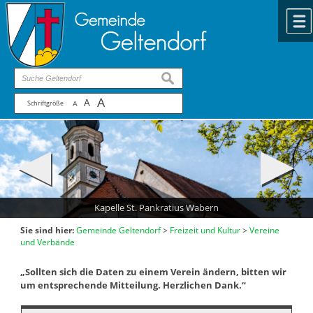
Zum Inhalt
,
zur Navigation
oder
zur Startseite
springen.
chließen
suchen
A
A
Schriftgröße
A
Kapelle St. Pankratius Wabern
Sie sind hier:
Gemeinde Geltendorf
>
Freizeit und Kultur
>
Vereine
und Verbände
„Sollten sich die Daten zu einem Verein ändern, bitten wir
um entsprechende Mitteilung. Herzlichen Dank.“