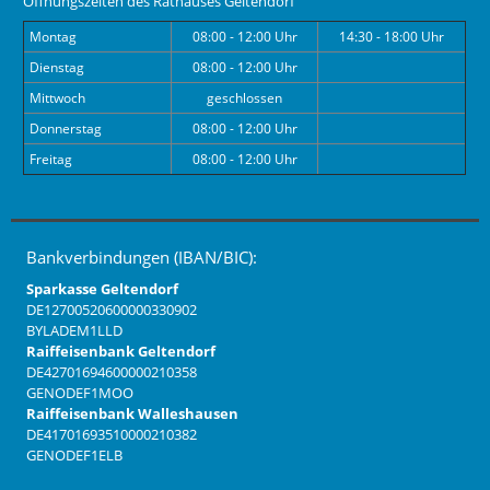
Öffnungszeiten des Rathauses Geltendorf
Montag
08:00 - 12:00 Uhr
14:30 - 18:00 Uhr
Dienstag
08:00 - 12:00 Uhr
Mittwoch
geschlossen
Donnerstag
08:00 - 12:00 Uhr
Freitag
08:00 - 12:00 Uhr
Bankverbindungen (IBAN/BIC):
Sparkasse Geltendorf
DE12700520600000330902
BYLADEM1LLD
Raiffeisenbank Geltendorf
DE42701694600000210358
GENODEF1MOO
Raiffeisenbank Walleshausen
DE41701693510000210382
GENODEF1ELB